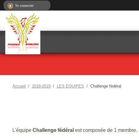
Panneau de gestion des cookies
Se connecter
Accueil
2018-2019
LES EQUIPES
Challenge fédéral
L'équipe
Challenge fédéral
est composée de 1 membre.