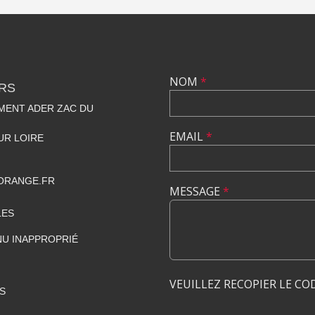
NOM
*
RS
MENT ADER ZAC DU
EMAIL
*
UR LOIRE
ORANGE.FR
MESSAGE
*
LES
U INAPPROPRIÉ
VEUILLEZ RECOPIER LE CO
S