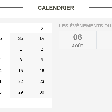
CALENDRIER
LES ÉVÈNEMENTS DU
06
e
Sa
Di
AOÛT
1
2
7
8
9
4
15
16
1
22
23
8
29
30